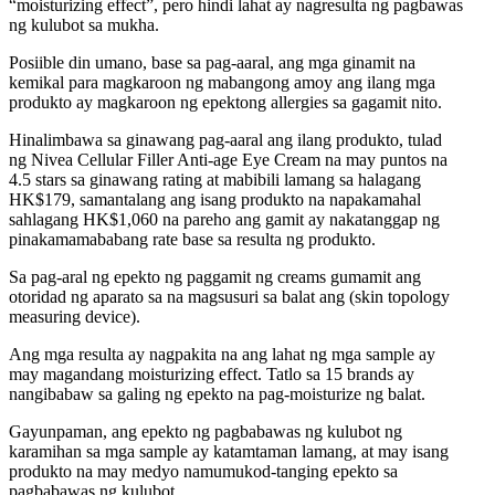
“moisturizing effect”, pero hindi lahat ay nagresulta ng pagbawas
ng kulubot sa mukha.
Posiible din umano, base sa pag-aaral, ang mga ginamit na
kemikal para magkaroon ng mabangong amoy ang ilang mga
produkto ay magkaroon ng epektong allergies sa gagamit nito.
Hinalimbawa sa ginawang pag-aaral ang ilang produkto, tulad
ng Nivea Cellular Filler Anti-age Eye Cream na may puntos na
4.5 stars sa ginawang rating at mabibili lamang sa halagang
HK$179, samantalang ang isang produkto na napakamahal
sahlagang HK$1,060 na pareho ang gamit ay nakatanggap ng
pinakamamababang rate base sa resulta ng produkto.
Sa pag-aral ng epekto ng paggamit ng creams gumamit ang
otoridad ng aparato sa na magsusuri sa balat ang (skin topology
measuring device).
Ang mga resulta ay nagpakita na ang lahat ng mga sample ay
may magandang moisturizing effect. Tatlo sa 15 brands ay
nangibabaw sa galing ng epekto na pag-moisturize ng balat.
Gayunpaman, ang epekto ng pagbabawas ng kulubot ng
karamihan sa mga sample ay katamtaman lamang, at may isang
produkto na may medyo namumukod-tanging epekto sa
pagbabawas ng kulubot.