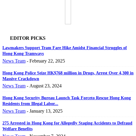
EDITOR PICKS
Lawmakers Support Tram Fare Hike Amidst Financial Struggles of
Hong Kong Tramways
News Team
-
February 22, 2025
Hong Kong Police Seize HK$768 million in Drugs, Arrest Over 4,300 in
Massive Crackdown
News Team
-
August 23, 2024
Hong Kong Security Bureau Launch Task Forceto Rescue Hong Kong
Residents from Illegal Labor...
News Team
-
January 13, 2025
275 Arrested in Hong Kong for Allegedly Staging Accidents to Defraud
Welfare Benefits