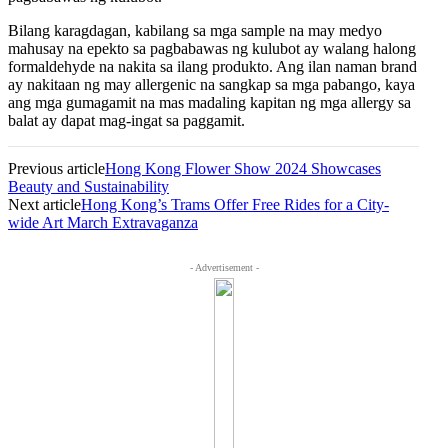
Bilang karagdagan, kabilang sa mga sample na may medyo
mahusay na epekto sa pagbabawas ng kulubot ay walang halong
formaldehyde na nakita sa ilang produkto. Ang ilan naman brand
ay nakitaan ng may allergenic na sangkap sa mga pabango, kaya
ang mga gumagamit na mas madaling kapitan ng mga allergy sa
balat ay dapat mag-ingat sa paggamit.
Previous article
Hong Kong Flower Show 2024 Showcases
Beauty and Sustainability
Next article
Hong Kong’s Trams Offer Free Rides for a City-
wide Art March Extravaganza
- Advertisement -