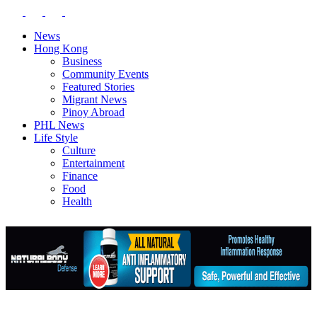
News
Hong Kong
Business
Community Events
Featured Stories
Migrant News
Pinoy Abroad
PHL News
Life Style
Culture
Entertainment
Finance
Food
Health