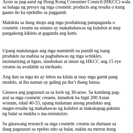
Ayon sa pag-aaral ng Hong Kong Consumer Council (HKCC) wala
sa halaga ng presyo ng mga cosmetic products ang resulta o kung
gaano ito ka epektibo sa paggamit.
Makikita sa ilang shops ang mga produktong pampaganda o
cosmetic creams na umano ay makababawas ng kulubot at may
pangakong kikinis at gaganda ang kutis.
Upang matulungan ang mga mamimili na pumili ng isang
produkto na mabisa sa pagbabawas ng mga wrinkles,
moisturizing at ligtas, sinubukan at sinuri ng HKCC ang 15 eye
LIKE
creams na available sa merkado.
Ang ilan sa mga ito ay lubos na kilala at may mga gamit pang
SUBSCRIBE
modelo, at iba naman ay galing pa iba’t ibang bansa.
Ginawa ang pagsusuri sa sa loob ng 30-araw. Sa kanilang pag-
aral sa mga cosmetic creams, lumahok ba higit 200 Asian
woman, edad 40-55, upang malaman anong prudukto ang
magre-resulta ng makabawas ng kulubot at makakapag-pakinis
ng balat sa mukha o ma-moisturize.
Sa ginawang research sa mga cosmetic creams na dumaan sa
ilang pagsusuri sa epekto nito sa balat, nakita na meron itong