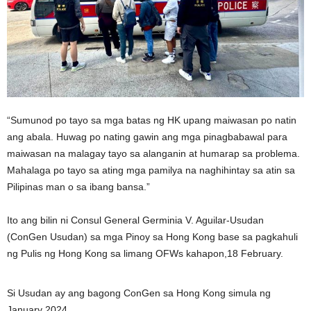
“Sumunod po tayo sa mga batas ng HK upang maiwasan po natin
ang abala. Huwag po nating gawin ang mga pinagbabawal para
maiwasan na malagay tayo sa alanganin at humarap sa problema.
Mahalaga po tayo sa ating mga pamilya na naghihintay sa atin sa
Pilipinas man o sa ibang bansa.”
Ito ang bilin ni Consul General Germinia V. Aguilar-Usudan
(ConGen Usudan) sa mga Pinoy sa Hong Kong base sa pagkahuli
ng Pulis ng Hong Kong sa limang OFWs kahapon,18 February.
Si Usudan ay ang bagong ConGen sa Hong Kong simula ng
January 2024.