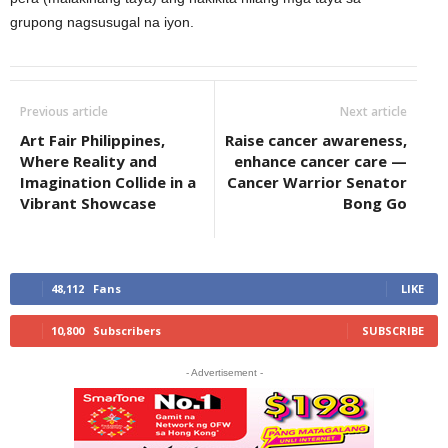
grupong nagsusugal na iyon.
Previous article
Next article
Art Fair Philippines,
Raise cancer awareness,
Where Reality and
enhance cancer care —
Imagination Collide in a
Cancer Warrior Senator
Vibrant Showcase
Bong Go
48,112
Fans
LIKE
10,800
Subscribers
SUBSCRIBE
- Advertisement -