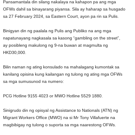
Pansamantala din silang nakalaya na kahapon pa ang mga
OFWs dahil sa binayarang piyansa. Sila ay haharap sa husgado
sa 27 February 2024, sa Eastern Court, ayon pa rin sa Pulis.
Binigyan din ng paalala ng Pulis ang Publiko na ang mga
napatunayang nagkasala sa kasong “gambling on the street”,
ay posibleng makulong ng 9-na buwan at magmulta ng
HKD30,000.
Bilin naman ng ating konsulado na mahalagang kumontak sa
kanilang opisina kung kailangan ng tulong ng ating mga OFWs
sa mga sumusunod na numero:
PCG Hotline 9155 4023 or MWO Hotline 5529 1880.
Sinigrudo din ng opisyal ng Assistance to Nationals (ATN) ng
Migrant Workers Office (MWO) na si Mr Tony Villafuerte na
magbibigay ng tulong o suporta sa mga naarestong OFWs.