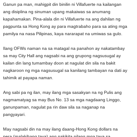
Ganun pa man, mahigpit din binilin ni Villafuerte na kailangan
ang disiplina ng sinuman upang makaiwas sa anumang
kapahamakan. Pina-alala din ni Villafuerte na ang dahilan ng
pagpunta sa Hong Kong ay para magtrabaho para sa ating mga
pamilya na nasa Pilipinas, kaya nararapat na umiwas sa gulo.
Ilang OFWs naman na sa matagal na panahon ay nakatambay
sa may City Hall ang nagsabi na ang grupong nagsusugal ay
kailan din lang tumambay doon at nagulat din sila na bakit
nagkaroon ng mga nagsusugal sa kanilang tambayan na dati ay
tahimik at payapa naman.
Ang sabi pa ng ilan, may ilang mga sasakyan na ng Pulis ang
nagmamatyag sa may Bus No. 13 sa mga nagdaang Linggo,
ganunpaman, nagulat pa rin daw sila sa naganap na
pangyayari.
May nagsabi din na may ilang daang-Hong Kong dollars na
pera (malakihang taya) ang nakikita nilang mga taya sa