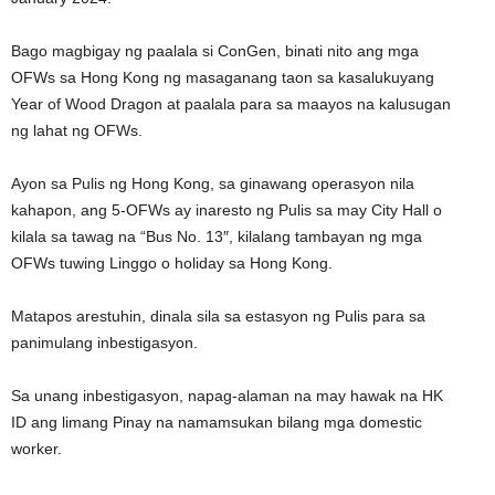
Bago magbigay ng paalala si ConGen, binati nito ang mga
OFWs sa Hong Kong ng masaganang taon sa kasalukuyang
Year of Wood Dragon at paalala para sa maayos na kalusugan
ng lahat ng OFWs.
Ayon sa Pulis ng Hong Kong, sa ginawang operasyon nila
kahapon, ang 5-OFWs ay inaresto ng Pulis sa may City Hall o
kilala sa tawag na “Bus No. 13″, kilalang tambayan ng mga
OFWs tuwing Linggo o holiday sa Hong Kong.
Matapos arestuhin, dinala sila sa estasyon ng Pulis para sa
panimulang inbestigasyon.
Sa unang inbestigasyon, napag-alaman na may hawak na HK
ID ang limang Pinay na namamsukan bilang mga domestic
worker.