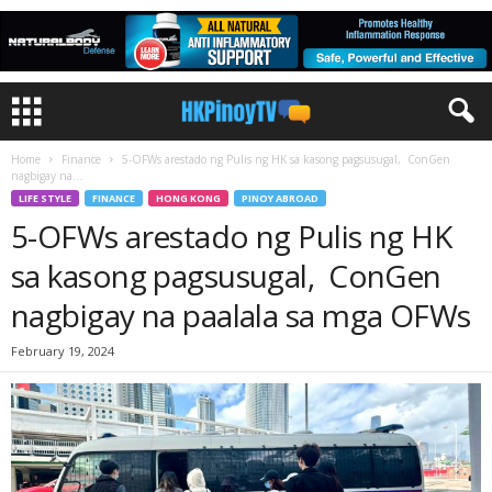
Home
Finance
5-OFWs arestado ng Pulis ng HK sa kasong pagsusugal, ConGen
nagbigay na...
LIFE STYLE
FINANCE
HONG KONG
PINOY ABROAD
5-OFWs arestado ng Pulis ng HK
sa kasong pagsusugal, ConGen
nagbigay na paalala sa mga OFWs
February 19, 2024