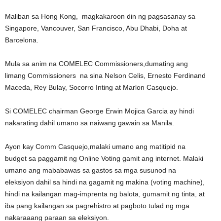
Maliban sa Hong Kong, magkakaroon din ng pagsasanay sa
Singapore, Vancouver, San Francisco, Abu Dhabi, Doha at
Barcelona.
Mula sa anim na COMELEC Commissioners,dumating ang
limang Commissioners na sina Nelson Celis, Ernesto Ferdinand
Maceda, Rey Bulay, Socorro Inting at Marlon Casquejo.
Si COMELEC chairman George Erwin Mojica Garcia ay hindi
nakarating dahil umano sa naiwang gawain sa Manila.
Ayon kay Comm Casquejo,malaki umano ang matitipid na
budget sa paggamit ng Online Voting gamit ang internet. Malaki
umano ang mababawas sa gastos sa mga susunod na
eleksiyon dahil sa hindi na gagamit ng makina (voting machine),
hindi na kailangan mag-imprenta ng balota, gumamit ng tinta, at
iba pang kailangan sa pagrehistro at pagboto tulad ng mga
nakaraaang paraan sa eleksiyon.