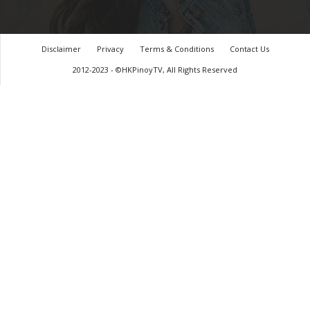
Disclaimer
Privacy
Terms & Conditions
Contact Us
2012-2023 - ©HKPinoyTV, All Rights Reserved