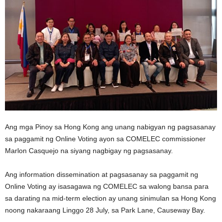
Ang mga Pinoy sa Hong Kong ang unang nabigyan ng pagsasanay
sa paggamit ng Online Voting ayon sa COMELEC commissioner
Marlon Casquejo na siyang nagbigay ng pagsasanay.
Ang information dissemination at pagsasanay sa paggamit ng
Online Voting ay isasagawa ng COMELEC sa walong bansa para
sa darating na mid-term election ay unang sinimulan sa Hong Kong
noong nakaraang Linggo 28 July, sa Park Lane, Causeway Bay.