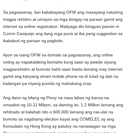
Sa pagsasanay, ilan kababayang OFW ang masayang natutong
magpa rehistro at umayon sa mga binigay na paraan gamit ang
internet sa online registration. Matiyaga din binigyan pansin ni
Comm Casquejo ang ilang mga puna at iba pang suggestion sa
ikakabuti ng paraan ng pagboto.
Ayon sa isang OFW na dumalo sa pagsasanay, ang online
voting ay napakalaking bentahe kung saan ay pwede siyang
magparehistro at bumoto kahit saan basta lamang may internet
gamit ang kanyang smart mobile phone na di tulad ng dati na
kailangan pa niyang pumila ng mahabang oras.
Ang dami ng bilang ng Pinoy na nasa labas ng bansa na
umaabot ng 10-11 Milyon, sa daming ito, 1.2 Million lamang ang
rehitrado at kalahati nito o 600,000 lamang ang nai-ulat na
bumoto sa nagdaang election kayat ang COMELEC ay ang
Konsulado ng Hong Kong ay patuloy na nanawagan sa mga