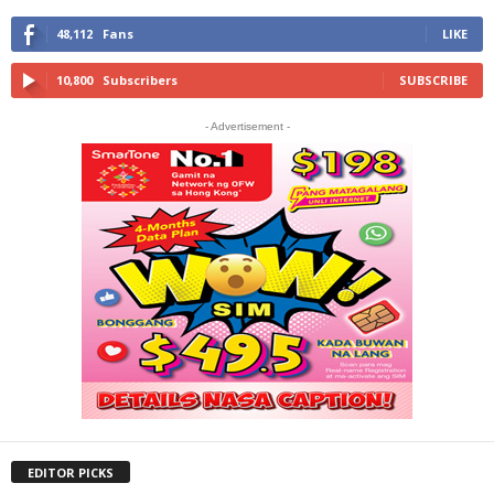
48,112
Fans
LIKE
10,800
Subscribers
SUBSCRIBE
- Advertisement -
EDITOR PICKS