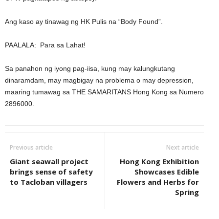
Ang kaso ay tinawag ng HK Pulis na “Body Found”.
PAALALA: Para sa Lahat!
Sa panahon ng iyong pag-iisa, kung may kalungkutang
dinaramdam, may magbigay na problema o may depression,
maaring tumawag sa THE SAMARITANS Hong Kong sa Numero
2896000.
Previous article
Next article
Giant seawall project
Hong Kong Exhibition
brings sense of safety
Showcases Edible
to Tacloban villagers
Flowers and Herbs for
Spring