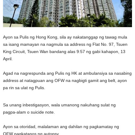
Ayon sa Pulis ng Hong Kong, sila ay nakatanggap ng tawag mula
sa isang mamayan na nagmula sa address ng Flat No. 97, Tsuen
King Circuit, Tsuen Wan bandang alas 9:57 ng gabi kahapon, 13
April.
Agad na nagrespunda ang Pulis ng HK at ambulansiya sa nasabing
address at natagpuan ang OFW na nagbigti gamit ang belt, ayon
pa rin sa ulat ng Pulis.
Sa unang inbestigasyon, wala umanong nakuhang sulat ng
pagpa-alam o suicide note.
Ayon sa otoridad, malalaman ang dahilan ng pagkamatay ng
OFW pagkatapos ng autopsy.