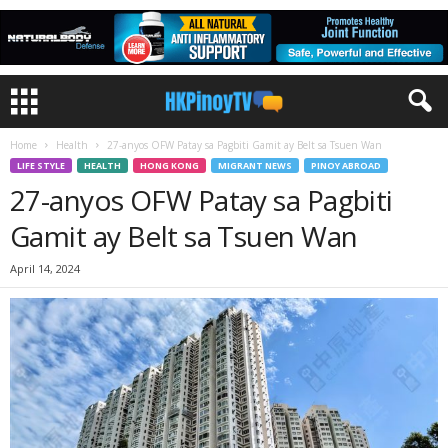
Home
Health
27-anyos OFW Patay sa Pagbiti Gamit ay Belt sa Tsuen Wan
LIFE STYLE
HEALTH
HONG KONG
MIGRANT NEWS
PINOY ABROAD
27-anyos OFW Patay sa Pagbiti
Gamit ay Belt sa Tsuen Wan
April 14, 2024