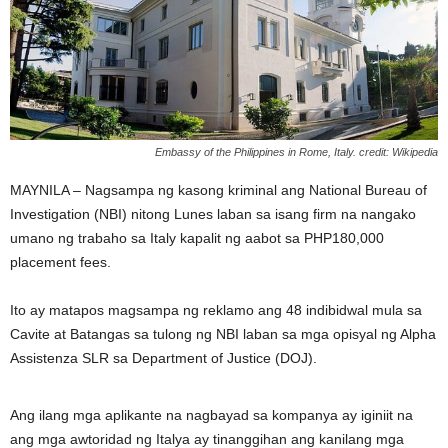
Embassy of the Philippines in Rome, Italy. credit: Wikipedia
MAYNILA – Nagsampa ng kasong kriminal ang National Bureau of
Investigation (NBI) nitong Lunes laban sa isang firm na nangako
umano ng trabaho sa Italy kapalit ng aabot sa PHP180,000
placement fees.
Ito ay matapos magsampa ng reklamo ang 48 indibidwal mula sa
Cavite at Batangas sa tulong ng NBI laban sa mga opisyal ng Alpha
Assistenza SLR sa Department of Justice (DOJ).
Ang ilang mga aplikante na nagbayad sa kompanya ay iginiit na
ang mga awtoridad ng Italya ay tinanggihan ang kanilang mga