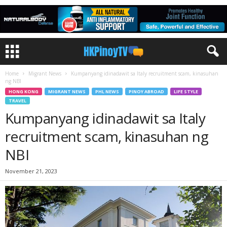
Home
Migrant News
Kumpanyang idinadawit sa Italy recruitment scam, kinasuhan
ng NBI
HONG KONG
MIGRANT NEWS
PHL NEWS
PINOY ABROAD
LIFE STYLE
TRAVEL
Kumpanyang idinadawit sa Italy
recruitment scam, kinasuhan ng
NBI
November 21, 2023