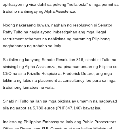
aplikasyon ng visa dahil sa pekeng “nulla osta” o mga permit sa
trabaho na ibinigay ng Alpha Assistenza.
Noong nakaraang buwan, naghain ng resolusyon si Senator
Raffy Tulfo na naglalayong imbestigahan ang mga illegal
recruitment schemes na nabiktima ng maraming Pilipinong
naghahanap ng trabaho sa Italy.
Sa ilalim ng kanyang Senate Resolution 816, sinabi ni Tulfo na
sinisingil ng Alpha Assistenza, na pinamumunuan ng Filipino co-
CEO na sina Krizelle Respicio at Frederick Dutaro, ang mga
biktima ng labis na placement at consultancy fee para sa mga
trabahong lumabas na wala.
Sinabi ni Tulfo na ilan sa mga biktima ay umamin na nagbayad
sila ng aabot sa 5,780 euros (PHP347,140) bawat isa.
Inalerto ng Philippine Embassy sa Italy ang Public Prosecutors
Office sa Rome, ang SUI, Questura at ang Italian Ministry of