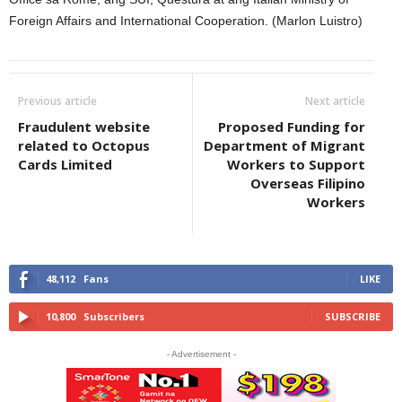
Foreign Affairs and International Cooperation. (Marlon Luistro)
Previous article
Next article
Fraudulent website
Proposed Funding for
related to Octopus
Department of Migrant
Cards Limited
Workers to Support
Overseas Filipino
Workers
48,112
Fans
LIKE
10,800
Subscribers
SUBSCRIBE
- Advertisement -