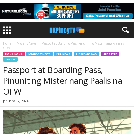
Home
Migrant News
Passport at Boarding Pass, Pinunit ng Mister nang Paalis na
OFW
HONG KONG
MIGRANT NEWS
PHL NEWS
PINOY ABROAD
LIFE STYLE
TRAVEL
Passport at Boarding Pass,
Pinunit ng Mister nang Paalis na
OFW
January 12, 2024