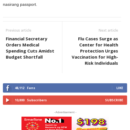
nasirang passport.
Previous article
Next article
Financial Secretary
Flu Cases Surge as
Orders Medical
Center for Health
Spending Cuts Amidst
Protection Urges
Budget Shortfall
Vaccination for High-
Risk Individuals
48,112
Fans
LIKE
10,800
Subscribers
SUBSCRIBE
- Advertisement -