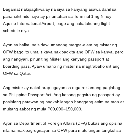
Bagamat nakipaghiwalay na siya sa kanyang asawa dahil sa
pananakit nito, siya ay pinuntahan sa Terminal 1 ng Ninoy
Aquino International Airport, bago ang nakatakdang flight
schedule niya.
Ayon sa balita, nais daw umanong magpa-alam ng mister ng
OFW bago ito umalis kaya nakipagkita ang OFW sa kanya, pero
ang nangyari, pinunit ng Mister ang kanyang passport at
boarding pass. Ayaw umano ng mister na magtrabaho ulit ang
OFW sa Qatar.
Ang mister ay nakaharap ngayon sa mga reklamong paglabag
sa Philippine Passport Act. Ang kasong pagsira ng passport ay
posibleng patawan ng pagkabilanggo hanggang anim na taon at
multang aabot ng mula P60,000=150,000.
Ayon sa Department of Foreign Affairs (DFA) bukas ang opisina
nila na makipag-ugnayan sa OFW para matulungan tungkol sa